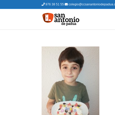
976 38 51 55
colegio@ccsanantoniodepadua.