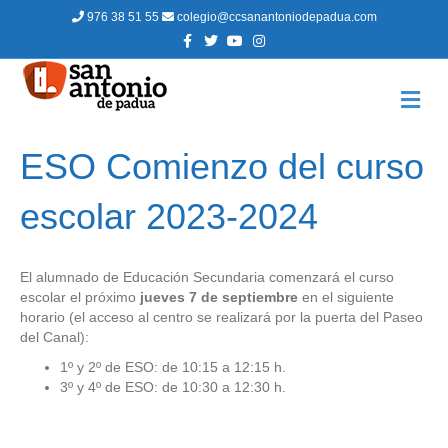
976 38 51 55
colegio@ccsanantoniodepadua.com
F
T
Y
I
a
w
o
n
c
i
u
s
e
t
t
t
b
t
u
a
M
o
e
b
g
E
o
r
e
r
N
k
a
m
Ú
ESO Comienzo del curso
escolar 2023-2024
El alumnado de Educación Secundaria comenzará el curso
escolar el próximo
jueves 7 de septiembre
en el siguiente
horario (el acceso al centro se realizará por la puerta del Paseo
del Canal):
1º y 2º de ESO: de 10:15 a 12:15 h.
3º y 4º de ESO: de 10:30 a 12:30 h.