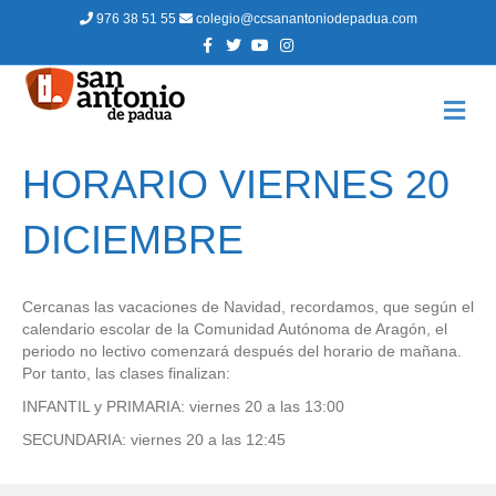
976 38 51 55
colegio@ccsanantoniodepadua.com
F
T
Y
I
a
w
o
n
c
i
u
s
e
t
t
t
b
t
u
a
M
o
e
b
g
E
o
r
e
r
N
k
a
m
Ú
HORARIO VIERNES 20
DICIEMBRE
Cercanas las vacaciones de Navidad, recordamos, que según el
calendario escolar de la Comunidad Autónoma de Aragón, el
periodo no lectivo comenzará después del horario de mañana.
Por tanto, las clases finalizan:
INFANTIL y PRIMARIA: viernes 20 a las 13:00
SECUNDARIA: viernes 20 a las 12:45