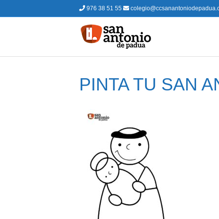
976 38 51 55
colegio@ccsanantoniodepadua.
PINTA TU SAN 