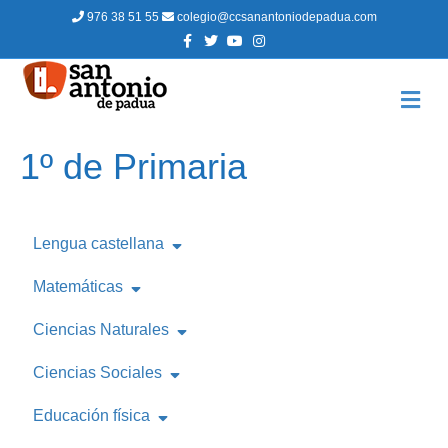
976 38 51 55
colegio@ccsanantoniodepadua.com
Facebook
Twitter
Youtube
Instagram
M
1º de Primaria
Lengua castellana
Matemáticas
Ciencias Naturales
Ciencias Sociales
Educación física