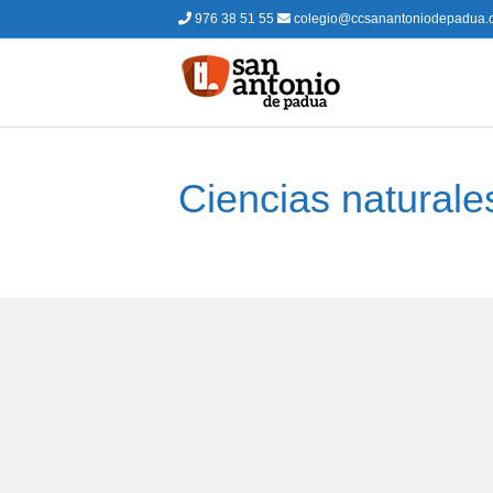
976 38 51 55
colegio@ccsanantoniodepadua.
Ciencias naturale