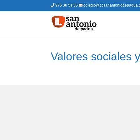
976 38 51 55
colegio@ccsanantoniodepadua.
Valores sociales y