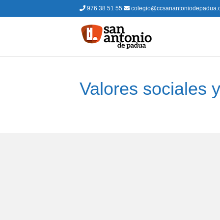
976 38 51 55
colegio@ccsanantoniodepadua.
Valores sociales y