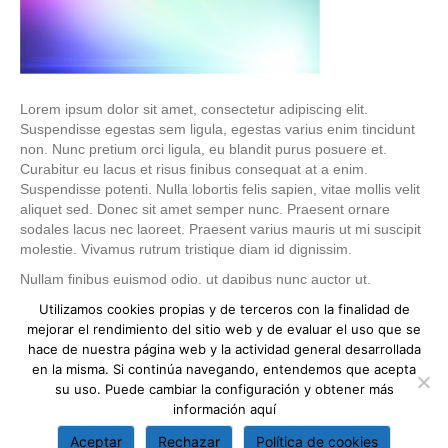
Lorem ipsum dolor sit amet, consectetur adipiscing elit.
Suspendisse egestas sem ligula, egestas varius enim tincidunt
non. Nunc pretium orci ligula, eu blandit purus posuere et.
Curabitur eu lacus et risus finibus consequat at a enim.
Suspendisse potenti. Nulla lobortis felis sapien, vitae mollis velit
aliquet sed. Donec sit amet semper nunc. Praesent ornare
sodales lacus nec laoreet. Praesent varius mauris ut mi suscipit
molestie. Vivamus rutrum tristique diam id dignissim.
Nullam finibus euismod odio, ut dapibus nunc auctor ut.
Phasellus porta aliquet elit, quis viverra eros. Integer malesuada
Utilizamos cookies propias y de terceros con la finalidad de
ultricies sem vitae efficitur. Phasellus congue metus nec
mejorar el rendimiento del sitio web y de evaluar el uso que se
pellentesque euismod. Nullam dui arcu, venenatis quis viverra
hace de nuestra página web y la actividad general desarrollada
quis, consectetur vel tortor. Etiam pellentesque faucibus leo, nec
en la misma. Si continúa navegando, entendemos que acepta
iaculis nunc condimentum at. Curabitur nisl urna, commodo eu
su uso. Puede cambiar la configuración y obtener más
libero non, pretium elementum tellus. Nulla ac ex at augue
información
aquí
consectetur vulputate eu et eros. Curabitur urna libero,
vestibulum eget vestibulum a, viverra et sem.
Aceptar
Rechazar
Política de cookies