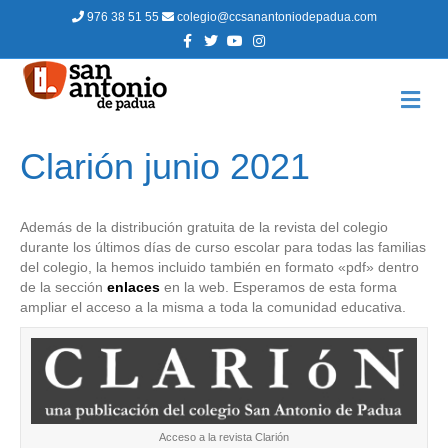
976 38 51 55
colegio@ccsanantoniodepadua.com
F
T
Y
I
a
w
o
n
c
i
u
s
e
t
t
t
b
t
u
a
M
o
e
b
g
E
o
r
e
r
N
k
a
m
Ú
Clarión junio 2021
Además de la distribución gratuita de la revista del colegio
durante los últimos días de curso escolar para todas las familias
del colegio, la hemos incluido también en formato «pdf» dentro
de la sección
enlaces
en la web. Esperamos de esta forma
ampliar el acceso a la misma a toda la comunidad educativa.
Acceso a la revista Clarión