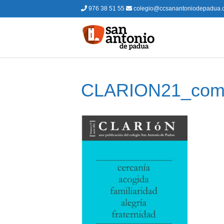
976 38 51 55
colegio@ccsanantoniodepadua.
CLARION21_com