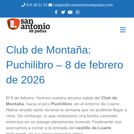
976 38 51 55
colegio@ccsanantoniodepadua.com
F
T
Y
I
a
w
o
n
c
i
u
s
e
t
t
t
b
t
u
a
M
o
e
b
g
E
o
r
e
r
N
k
a
m
Ú
Club de Montaña:
Puchilibro – 8 de febrero
de 2026
El 8 de febrero, hicimos nuestra tercera salida del
Club de
Montaña
, hacia el pico
Puchilibro
, en el entorno de Loarre.
Había nevado tanto durante la semana que no pudimos llegar a
cima. Sin embargo, sí que realizamos una bonita caminata
inmersos en un paisaje plenamente invernal. Finalmente nos
acercamos a comer a la entrada del
castillo de Loarre
,
disfrutando de sus impresionantes vistas.