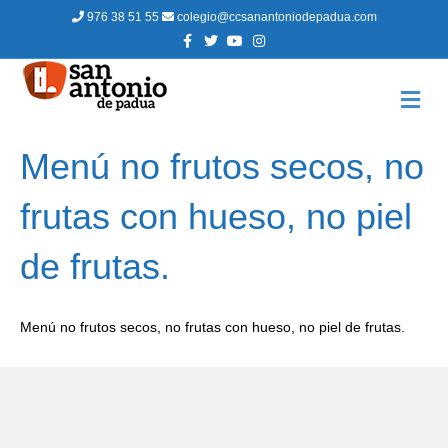
976 38 51 55
colegio@ccsanantoniodepadua.com
F
T
Y
I
a
w
o
n
c
i
u
s
e
t
t
t
b
t
u
a
M
o
e
b
g
E
o
r
e
r
N
k
a
m
Ú
Menú no frutos secos, no
frutas con hueso, no piel
de frutas.
Menú no frutos secos, no frutas con hueso, no piel de frutas.