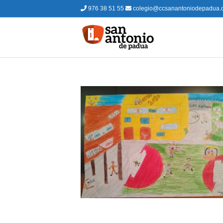
976 38 51 55
colegio@ccsanantoniodepadua.