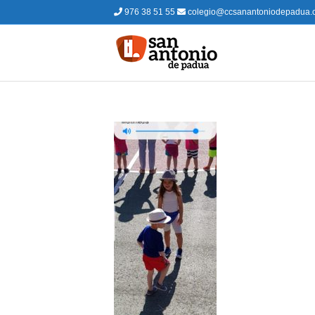
976 38 51 55
colegio@ccsanantoniodepadua.