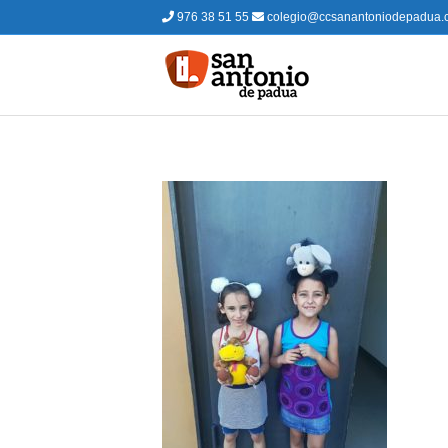
976 38 51 55
colegio@ccsanantoniodepadua.