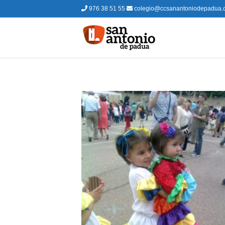
976 38 51 55
colegio@ccsanantoniodepadua.