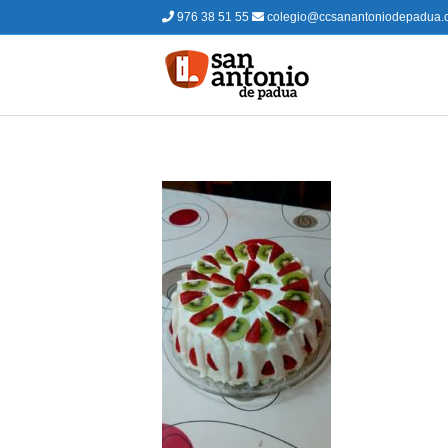
976 38 51 55
colegio@ccsanantoniodepadua.