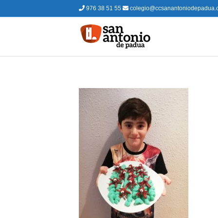
976 38 51 55
colegio@ccsanantoniodepadua.