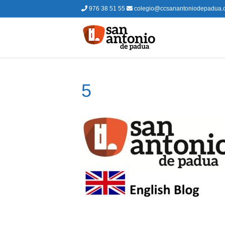
976 38 51 55
colegio@ccsanantoniodepadua.
5