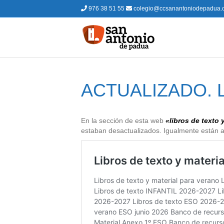
976 38 51 55
colegio@ccsanantoniodepadua.
ACTUALIZADO. Li
En la sección de esta web
«libros de texto 
estaban desactualizados. Igualmente están act