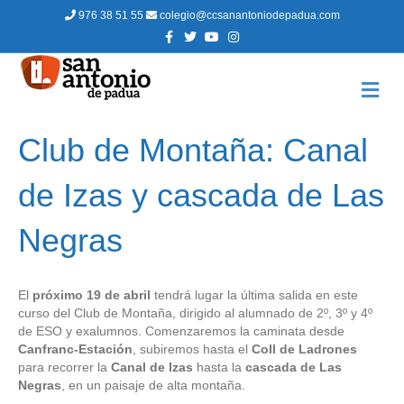
976 38 51 55
colegio@ccsanantoniodepadua.com
F
T
Y
I
a
w
o
n
c
i
u
s
e
t
t
t
b
t
u
a
M
o
e
b
g
E
o
r
e
r
N
k
a
m
Ú
Club de Montaña: Canal
de Izas y cascada de Las
Negras
El
próximo 19 de abril
tendrá lugar la última salida en este
curso del Club de Montaña, dirigido al alumnado de 2º, 3º y 4º
de ESO y exalumnos. Comenzaremos la caminata desde
Canfranc-Estación
, subiremos hasta el
Coll de Ladrones
para recorrer la
Canal de Izas
hasta la
cascada de Las
Negras
, en un paisaje de alta montaña.