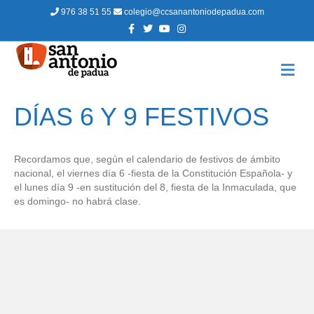
976 38 51 55
colegio@ccsanantoniodepadua.com
F
T
Y
I
a
w
o
n
c
i
u
s
e
t
t
t
b
t
u
a
M
o
e
b
g
E
o
r
e
r
N
k
a
m
Ú
DÍAS 6 Y 9 FESTIVOS
Recordamos que, según el calendario de festivos de ámbito
nacional, el viernes día 6 -fiesta de la Constitución Española- y
el lunes día 9 -en sustitución del 8, fiesta de la Inmaculada, que
es domingo- no habrá clase.