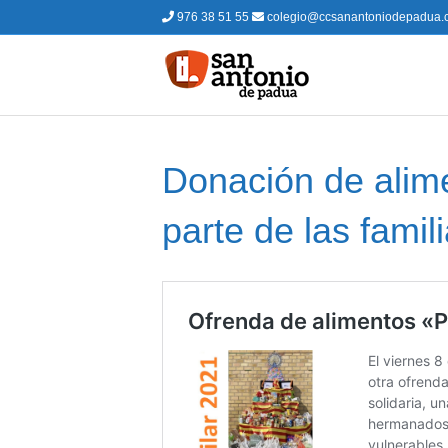
976 38 51 55
colegio@ccsanantoniodepadua.
Donación de alime
parte de las famil