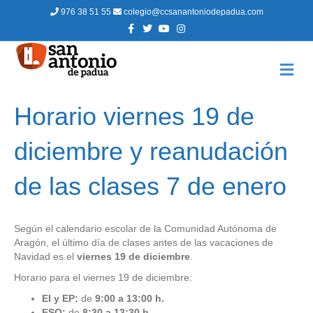
976 38 51 55
colegio@ccsanantoniodepadua.com
F
T
Y
I
a
w
o
n
c
i
u
s
e
t
t
t
b
t
u
a
M
o
e
b
g
E
o
r
e
r
N
k
a
m
Ú
Horario viernes 19 de
diciembre y reanudación
de las clases 7 de enero
Según el calendario escolar de la Comunidad Autónoma de
Aragón, el último día de clases antes de las vacaciones de
Navidad es el
viernes 19 de diciembre
.
Horario para el viernes 19 de diciembre:
EI y EP:
de
9:00 a 13:00 h.
ESO:
de
8:30 a 13:30 h.