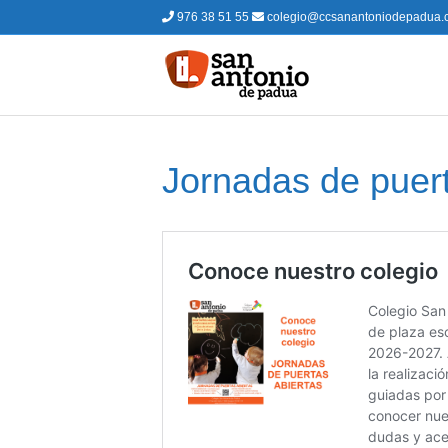
976 38 51 55
colegio@ccsanantoniodepadua.
Jornadas de puert