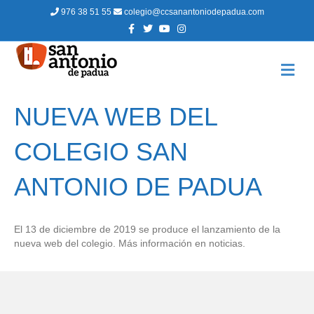
976 38 51 55
colegio@ccsanantoniodepadua.com
F
T
Y
I
a
w
o
n
c
i
u
s
e
t
t
t
b
t
u
a
M
o
e
b
g
E
o
r
e
r
N
k
a
m
Ú
NUEVA WEB DEL
COLEGIO SAN
ANTONIO DE PADUA
El 13 de diciembre de 2019 se produce el lanzamiento de la
nueva web del colegio. Más información en noticias.