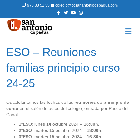
976 38 51 55
colegio@ccsanantoniodepadua.com
F
T
Y
I
a
w
o
n
c
i
u
s
e
t
t
t
b
t
u
a
M
o
e
b
g
E
o
r
e
r
N
k
a
m
Ú
ESO – Reuniones
familias principio curso
24-25
Os adelantamos las fechas de las
reuniones
de
principio de
curso
en el salón de actos del colegio, entrada por Paseo del
Canal.
1ºESO
: lunes
14
octubre 2024 –
18:00h.
2ºESO
: martes
15
octubre 2024 –
18:00h.
3ºESO
: martes
15
octubre 2024 –
16:30h.