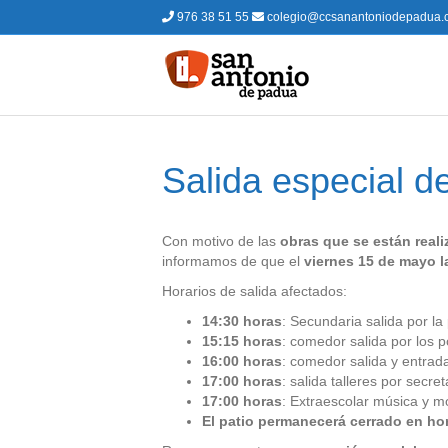
976 38 51 55
colegio@ccsanantoniodepadua.
Salida especial d
Con motivo de las
obras que se están reali
informamos de que el
viernes 15 de mayo la
Horarios de salida afectados:
14:30 horas
: Secundaria salida por la
15:15 horas
: comedor salida por los p
16:00 horas
: comedor salida y entrada
17:00 horas
: salida talleres por secret
17:00 horas
: Extraescolar música y mo
El patio permanecerá cerrado en hor