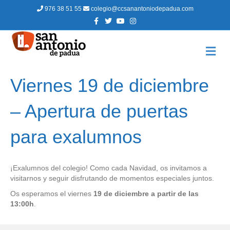
976 38 51 55
colegio@ccsanantoniodepadua.com
F
T
Y
I
a
w
o
n
c
i
u
s
e
t
t
t
b
t
u
a
M
o
e
b
g
E
o
r
e
r
N
k
a
m
Ú
Viernes 19 de diciembre
– Apertura de puertas
para exalumnos
¡Exalumnos del colegio! Como cada Navidad, os invitamos a
visitarnos y seguir disfrutando de momentos especiales juntos.
Os esperamos el viernes
19 de diciembre a partir de las
13:00h
.