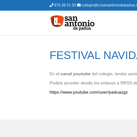
976 38 51 55
colegio@ccsanantoniodepadua.
FESTIVAL NAVID
En el
canal youtube
del colegio, tenéis vari
Podéis acceder desde los enlaces a RRSS de 
https://www.youtube.com/user/paduazgz