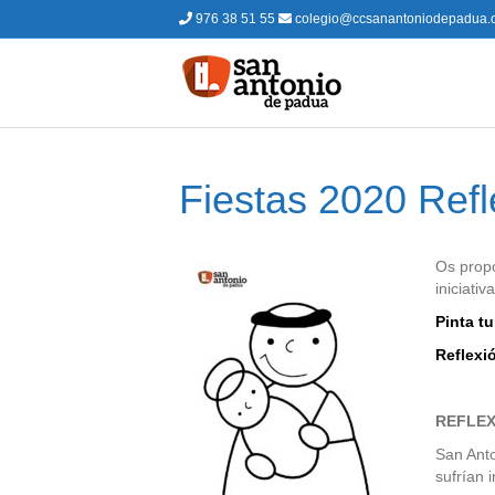
976 38 51 55
colegio@ccsanantoniodepadua.
Fiestas 2020 Refl
Os propo
iniciati
Pinta t
Reflexi
REFLEX
San Anto
sufrían 