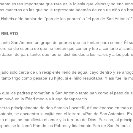
santo es tan importante que rara es la Iglesia que visitas y no encuen
as maneras en las que se le representa además de con un niño en bra
abéis oído hablar del “pan de los pobres” o “el pan de San Antonio”?
:
 RELATO
:
ante San Antonio un grupo de pobres que no tenían para comer. Él se fu
ero se dio cuenta de que no tenían que comer y fue a contarle al santo 
aban de pan, tanto, que fueron distribuidos a los frailes y a los pobr
ejado solo cerca de un recipiente lleno de agua, cayó dentro y se ahog
tanto trigo como pesaba su hijito, si el niño resucitaba. Y así fue, la mu
la que los padres prometían a San Antonio tanto pan como el peso de sus
isminuyó en la Edad media y luego desapareció.
r mérito principalmente de don Antonio Locatelli, difundiéndose en todo
Antonio, se encuentra la cajita con el letrero: «Pan de San Antonio». E
en el que se manifiesta el amor y la ternura de Dios. Por eso, al princip
spués se le llamó Pan de los Pobres y finalmente Pan de San Antonio.