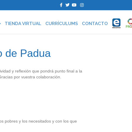
F
T
Y
I
a
w
o
n
c
i
u
s
e
t
t
t
b
t
u
a
TIENDA VIRTUAL
CURRÍCULUMS
CONTACTO
o
e
b
g
o
r
e
r
k
a
m
io de Padua
idad y reflexión que pondrá punto final a la
 Gracias por vuestra colaboración.
los pobres y los necesitados y con los que