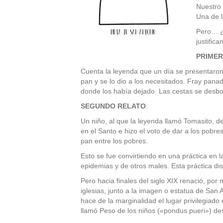
Nuestro 
Una de l
Pero… ¿H
justifican
PRIMER
Cuenta la leyenda que un día se presentaron 
pan y se lo dio a los necesitados. Fray panad
donde los había dejado. Las cestas se desbord
SEGUNDO RELATO
:
Un niño, al que la leyenda llamó Tomasito, d
en el Santo e hizo el voto de dar a los pobres 
pan entre los pobres.
Esto se fue convirtiendo en una práctica en 
epidemias y de otros males. Esta práctica d
Pero hacia finales del siglo XIX renació, po
iglesias, junto a la imagen o estatua de San 
hace de la marginalidad el lugar privilegiado 
llamó Peso de los niños («pondus pueri») de