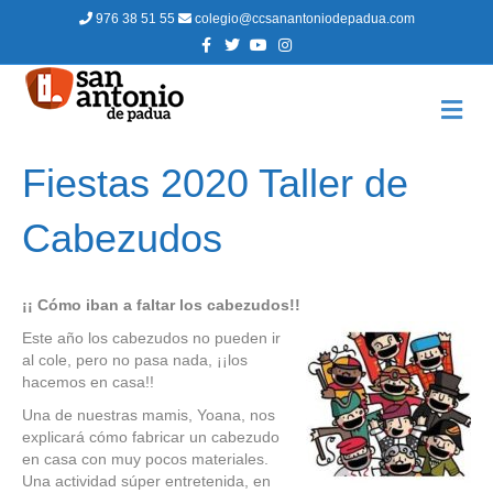
976 38 51 55
colegio@ccsanantoniodepadua.com
F
T
Y
I
a
w
o
n
c
i
u
s
e
t
t
t
b
t
u
a
M
o
e
b
g
E
o
r
e
r
N
k
a
m
Ú
Fiestas 2020 Taller de
Cabezudos
¡¡ Cómo iban a faltar los cabezudos!!
Este año los cabezudos no pueden ir
al cole, pero no pasa nada, ¡¡los
hacemos en casa!!
Una de nuestras mamis, Yoana, nos
explicará cómo fabricar un cabezudo
en casa con muy pocos materiales.
Una actividad súper entretenida, en