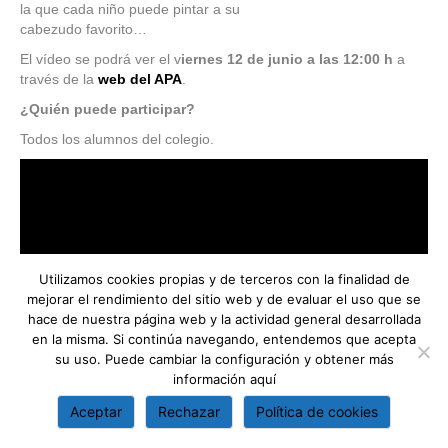
la que cada niño puede pintar a su
cabezudo favorito…
El vídeo se podrá ver el v
iernes 12 de junio a las 12:00 h
a
través de la
web del APA
.
¿Quién puede participar?
Todos los alumnos del colegio.
Utilizamos cookies propias y de terceros con la finalidad de
mejorar el rendimiento del sitio web y de evaluar el uso que se
hace de nuestra página web y la actividad general desarrollada
en la misma. Si continúa navegando, entendemos que acepta
su uso. Puede cambiar la configuración y obtener más
información
aquí
Enlace con el canal youtube del APA San Antonio de Padua.
Aceptar
Rechazar
Política de cookies