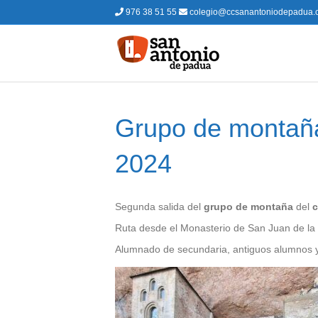
976 38 51 55
colegio@ccsanantoniodepadua.
Grupo de montaña
2024
Segunda salida del
grupo de montaña
del
c
Ruta desde el Monasterio de San Juan de la P
Alumnado de secundaria, antiguos alumnos y 