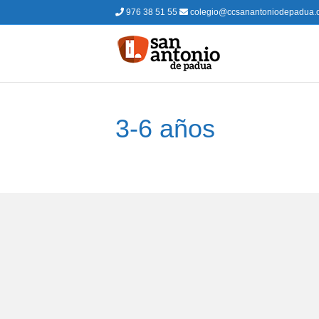
976 38 51 55
colegio@ccsanantoniodepadua.
3-6 años