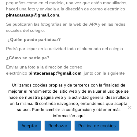
pequeños como en el modelo, una vez que estén maquillados,
haced una foto y enviadla a la dirección de correo electrónico
pintacarasap@gmail.com
.
Se publicarán las fotografías en la web del APA y en las redes
sociales del colegio.
¿Quién puede participar?
Podrá participar en la actividad todo el alumnado del colegio.
¿Cómo se participa?
Enviar una foto a la dirección de correo
electrónico
pintacarasap@gmail.com
junto con la siguiente
información:
Utilizamos cookies propias y de terceros con la finalidad de
Nombre del niño o niña
mejorar el rendimiento del sitio web y de evaluar el uso que se
Curso
hace de nuestra página web y la actividad general desarrollada
en la misma. Si continúa navegando, entendemos que acepta
¿Hasta cuándo se pueden enviar las fotos?
su uso. Puede cambiar la configuración y obtener más
El envío de las fotos se podrá hacer hasta el jueves 11 de junio
información
aquí
a las 12 del mediodía.
Aceptar
Rechazar
Política de cookies