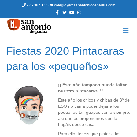
976 38 51 55
colegio@ccsanantoniodepadua.com
F
T
Y
I
a
w
o
n
c
i
u
s
e
t
t
t
b
t
u
a
M
o
e
b
g
E
o
r
e
r
N
k
a
m
Ú
Fiestas 2020 Pintacaras
para los «pequeños»
¡¡ Este año tampoco puede faltar
nuestro pintacaras !!
Este año los chicos y chicas de 3º de
ESO no van a poder dejar a los
pequeños tan guapos como siempre,
así que os proponemos que lo
hagáis desde casa.
Para ello, tenéis que pintar a los