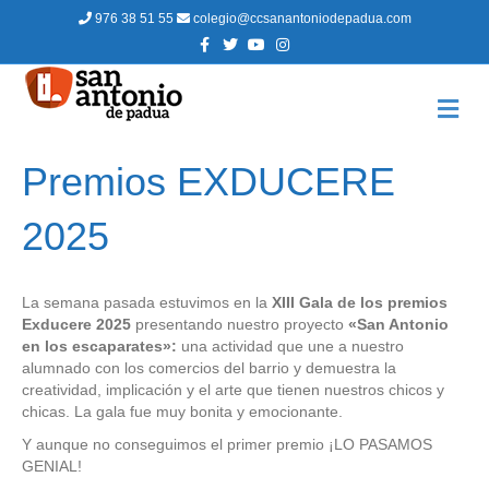
976 38 51 55
colegio@ccsanantoniodepadua.com
F
T
Y
I
a
w
o
n
c
i
u
s
e
t
t
t
b
t
u
a
M
o
e
b
g
E
o
r
e
r
N
k
a
m
Ú
Premios EXDUCERE
2025
La semana pasada estuvimos en la
XIII Gala de los premios
Exducere 2025
presentando nuestro proyecto
«San Antonio
en los escaparates»:
una actividad que une a nuestro
alumnado con los comercios del barrio y demuestra la
creatividad, implicación y el arte que tienen nuestros chicos y
chicas. La gala fue muy bonita y emocionante.
Y aunque no conseguimos el primer premio ¡LO PASAMOS
GENIAL!