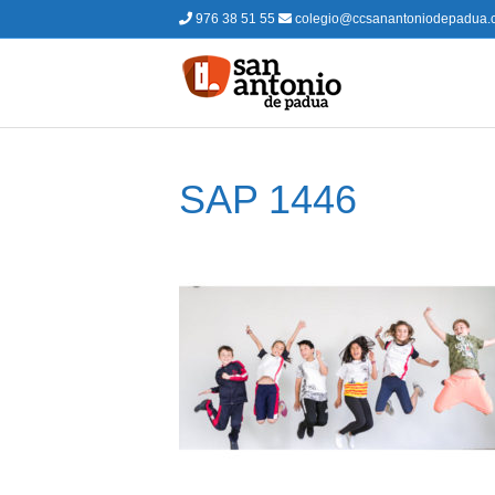
976 38 51 55
colegio@ccsanantoniodepadua.
SAP 1446