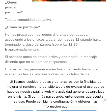
¿Quién
puede
participar?
Toda la comunidad educativa.
¿Cómo se participa?
Hemos preparado tres juegos diferentes por edades,
accediendo a los enlaces a partir del
jueves 11
cuando haya
terminado la clase de Zumba (sobre las
12:30
h
aproximadamente).
Si accedes antes no estará activo y aparecerá un mensaje
diciendo que no se admiten respuestas.
Una vez activo, permanecerá en funcionamiento hasta que
acaben las fiestas, así que podrás ver las fotos de los
profesores y participar todas las veces que quieras.
Utilizamos cookies propias y de terceros con la finalidad de
mejorar el rendimiento del sitio web y de evaluar el uso que se
¿Quién es quién, especial infantil, 1º y 2º primaria?
hace de nuestra página web y la actividad general desarrollada
¿Quién es quién, especial primaria?
en la misma. Si continúa navegando, entendemos que acepta
¿Quién es quién, especial secundaria?
su uso. Puede cambiar la configuración y obtener más
No es obligatorio escribir el nombre al empezar, pero si lo
información
aquí
haces, veremos que has participado, y sabremos qué tal ojo