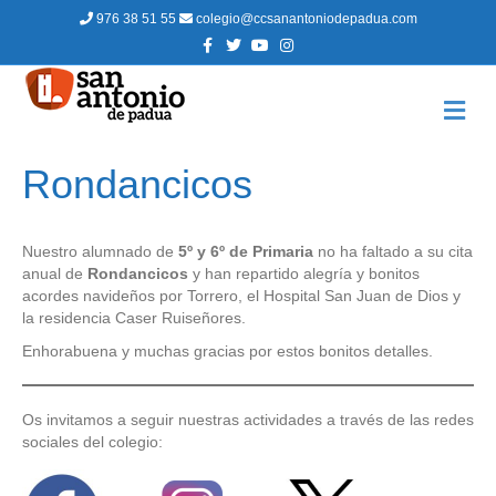
976 38 51 55
colegio@ccsanantoniodepadua.com
F
T
Y
I
a
w
o
n
c
i
u
s
e
t
t
t
b
t
u
a
M
o
e
b
g
E
o
r
e
r
N
k
a
m
Ú
Rondancicos
Nuestro alumnado de
5º y 6º de Primaria
no ha faltado a su cita
anual de
Rondancicos
y han repartido alegría y bonitos
acordes navideños por Torrero, el Hospital San Juan de Dios y
la residencia Caser Ruiseñores.
Enhorabuena y muchas gracias por estos bonitos detalles.
Os invitamos a seguir nuestras actividades a través de las redes
sociales del colegio: