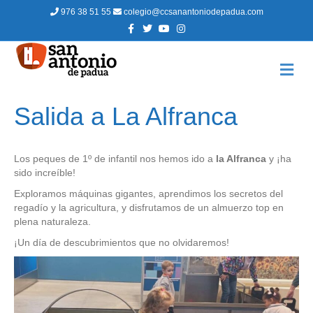
976 38 51 55
colegio@ccsanantoniodepadua.com
F
T
Y
I
a
w
o
n
c
i
u
s
e
t
t
t
b
t
u
a
M
o
e
b
g
E
o
r
e
r
N
k
a
m
Ú
Salida a La Alfranca
Los peques de 1º de infantil nos hemos ido a
la Alfranca
y ¡ha
sido increíble!
Exploramos máquinas gigantes, aprendimos los secretos del
regadío y la agricultura, y disfrutamos de un almuerzo top en
plena naturaleza.
​¡Un día de descubrimientos que no olvidaremos!