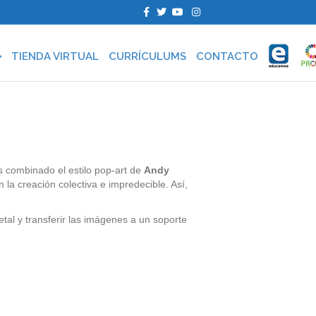
F
T
Y
I
a
w
o
n
c
i
u
s
e
t
t
t
b
t
u
a
TIENDA VIRTUAL
CURRÍCULUMS
CONTACTO
o
e
b
g
o
r
e
r
k
a
m
s combinado el estilo pop-art de
Andy
n la creación colectiva e impredecible. Así,
etal y transferir las imágenes a un soporte