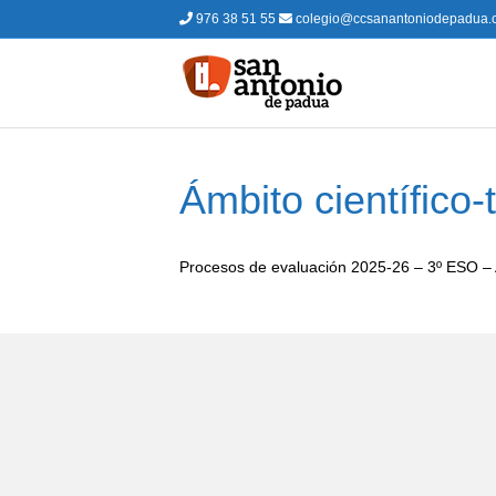
976 38 51 55
colegio@ccsanantoniodepadua.
Ámbito científico-
Procesos de evaluación 2025-26 – 3º ESO –