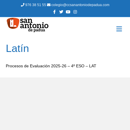
976 38 51 55
colegio@ccsanantoniodepadua.com
F
T
Y
I
a
w
o
n
c
i
u
s
e
t
t
t
b
t
u
a
M
o
e
b
g
E
o
r
e
r
N
k
a
m
Ú
Latín
Procesos de Evaluación 2025-26 – 4º ESO – LAT