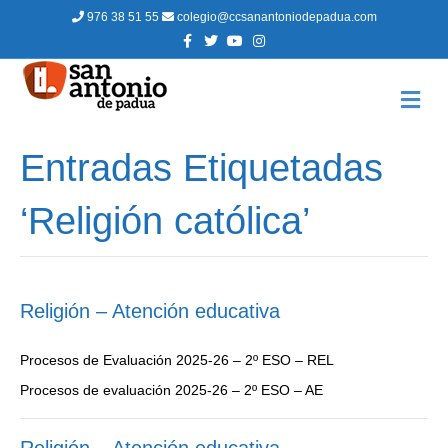
976 38 51 55
colegio@ccsanantoniodepadua.com
F
T
Y
I
a
w
o
n
c
i
u
s
e
t
t
t
b
t
u
a
M
o
e
b
g
E
o
r
e
r
N
k
a
m
Ú
Entradas Etiquetadas
‘Religión católica’
Religión – Atención educativa
Procesos de Evaluación 2025-26 – 2º ESO – REL
Procesos de evaluación 2025-26 – 2º ESO – AE