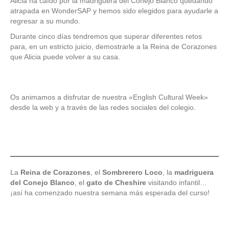
Alicia ha caído por la madriguera del Conejo Blanco quedando
atrapada en WonderSAP y hemos sido elegidos para ayudarle a
regresar a su mundo.
Durante cinco días tendremos que superar diferentes retos
para, en un estricto juicio, demostrarle a la Reina de Corazones
que Alicia puede volver a su casa.
Os animamos a disfrutar de nuestra «English Cultural Week»
desde la web y a través de las redes sociales del colegio.
La
Reina de Corazones
, el
Sombrerero Loco
, la
madriguera
del Conejo Blanco
, el
gato de Cheshire
visitando infantil…
¡así ha comenzado nuestra semana más esperada del curso!