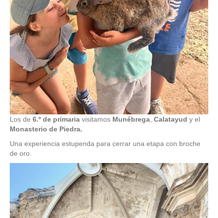
Los de
6.º de primaria
visitamos
Munébrega
,
Calatayud
y el
Monasterio de Piedra.
Una experiencia estupenda para cerrar una etapa con broche
de oro.