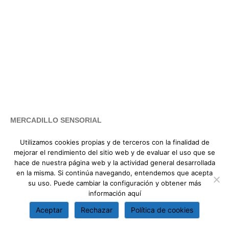
MERCADILLO SENSORIAL
Utilizamos cookies propias y de terceros con la finalidad de
mejorar el rendimiento del sitio web y de evaluar el uso que se
hace de nuestra página web y la actividad general desarrollada
en la misma. Si continúa navegando, entendemos que acepta
su uso. Puede cambiar la configuración y obtener más
información
aquí
Os invitamos a seguir nuestras actividades a través de las redes
sociales del colegio.
Aceptar
Rechazar
Política de cookies